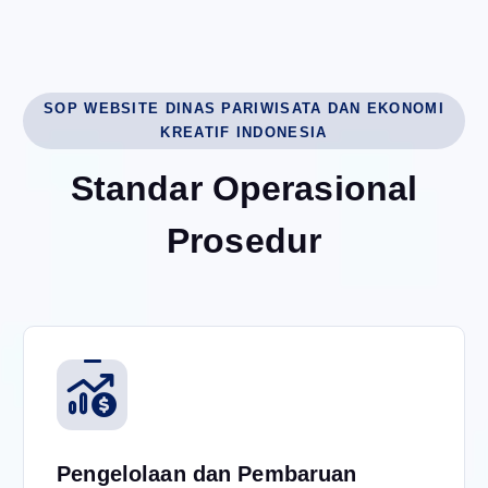
SOP WEBSITE DINAS PARIWISATA DAN EKONOMI
KREATIF INDONESIA
S
t
a
n
d
a
r
O
p
e
r
a
s
i
o
n
a
l
P
r
o
s
e
d
u
r
Pengelolaan dan Pembaruan